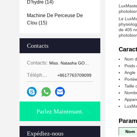
D'hydre
(14)
LuxMaster
photobio
Machine De Perceuse De
Le LuxMa
Clou
(15)
physiolog
de 405 nm 
photobio
Contacts
Caract
Nom du
Contacts:
Miss. Natasha GOMECY
Poids 
Angle 
Téléphone:
+8617763709099
Portée
Taille
Nombr
Appare
LuxMas
Parlez Maintenant.
Param
Nom
Expédiez-nous