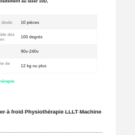
raitement au laser 10D
,
 diode:
10 pièces
able des
100 degrés
ser:
90v-240v
ête de
12 kg ou plus
hérapie
er à froid Physiothérapie LLLT Machine