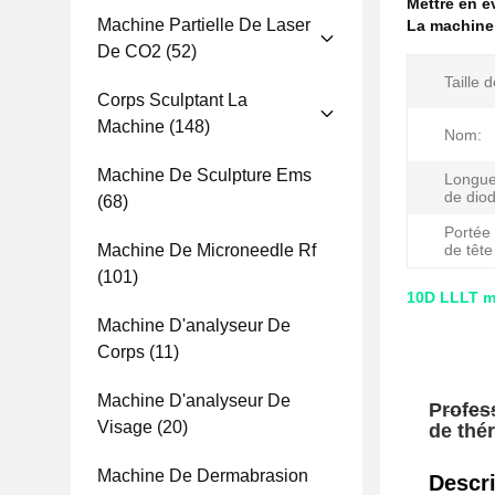
Mettre en 
Machine Partielle De Laser
La machine
De CO2
(52)
Taille d
Corps Sculptant La
Machine
(148)
Nom:
Machine De Sculpture Ems
Longue
de diod
(68)
Porté
Machine De Microneedle Rf
de tête
(101)
10D LLLT ma
Machine D'analyseur De
Corps
(11)
Machine D'analyseur De
Profes
Visage
(20)
de thér
Machine De Dermabrasion
Descri