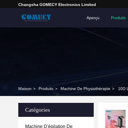
Changsha GOMECY Electronics Limited
Aperçu
Produits
Maison
>
Produits
>
Machine De Physiothérapie
>
10D L
Catégories
Machine D'épilation De