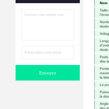
Nom
Taille
l'écra
Nomb
diode
Volta
Long
d'ond
diode
Poids
tête l
Porté
Envoyez
maxim
la têt
Le po
Puiss
la dio
Angle
des ai