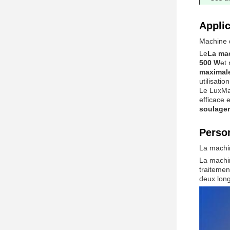
Applic
Machine d
Le
La mac
500 W
et 
maximal
utilisation
Le LuxMas
efficace e
soulagem
Person
La machi
La machin
traitemen
deux lon