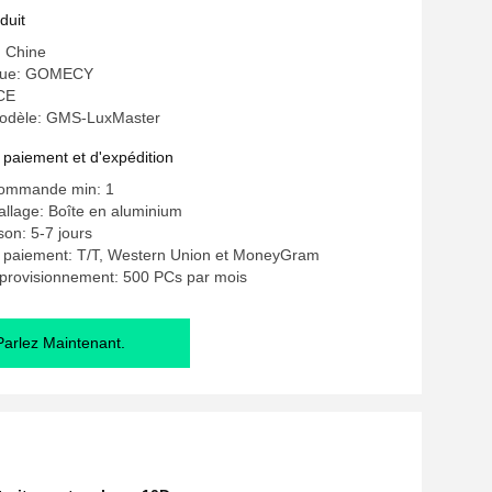
duit
: Chine
que: GOMECY
 CE
odèle: GMS-LuxMaster
 paiement et d'expédition
commande min: 1
allage: Boîte en aluminium
ison: 5-7 jours
e paiement: T/T, Western Union et MoneyGram
pprovisionnement: 500 PCs par mois
Parlez Maintenant.