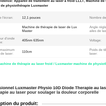
évidence:
Appareil de traitement au laser à froid LLLT
,
Machine de t
 de physiothérapie Luxmaster
e l'écran:
12,1 pouces
Nombre de
Machine de thérapie de laser de Lux
Angle régl
Master
ailes de la
ur d'onde
405nm 635nm
Voltage:
e:
e maximum
Poids de t
110cm
 de laser:
laser:
chine de thérapie au laser froid / Luxmaster machine de physiot
sionnel Luxmaster Physio 10D Diode Therapie au las
apie au laser pour soulager la douleur corporelle
ption du produit: