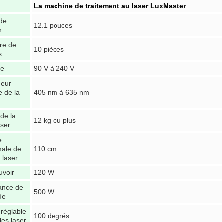
La machine de traitement au laser LuxMaster
 de
12.1 pouces
n
re de
10 pièces
s
ge
90 V à 240 V
ueur
e de la
405 nm à 635 nm
 de la
12 kg ou plus
aser
e
ale de
110 cm
e laser
uvoir
120 W
ance de
500 W
de
 réglable
100 degrés
les laser