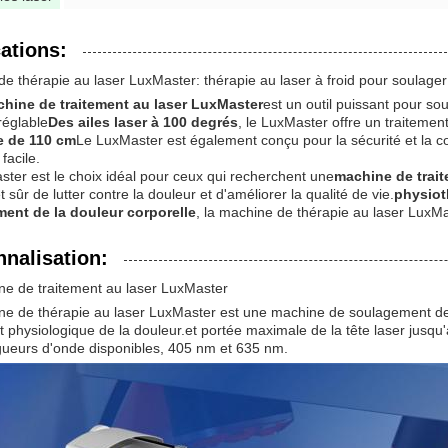
ations:
e thérapie au laser LuxMaster: thérapie au laser à froid pour soulager 
hine de traitement au laser LuxMaster
est un outil puissant pour so
réglable
Des ailes laser à 100 degrés
, le LuxMaster offre un traitement
e de 110 cm
Le LuxMaster est également conçu pour la sécurité et la 
 facile.
ter est le choix idéal pour ceux qui recherchent une
machine de trait
t sûr de lutter contre la douleur et d'améliorer la qualité de vie.
physiot
ent de la douleur corporelle
, la machine de thérapie au laser LuxMas
nalisation:
ne de traitement au laser LuxMaster
e de thérapie au laser LuxMaster est une machine de soulagement de 
t physiologique de la douleur.et portée maximale de la tête laser jusq
gueurs d'onde disponibles, 405 nm et 635 nm.