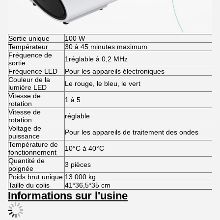
Sortie unique
100 W
Températeur
30 à 45 minutes maximum
Fréquence de
1réglable à 0,2 MHz
sortie
Fréquence LED
Pour les appareils électroniques
Couleur de la
Le rouge, le bleu, le vert
lumière LED
Vitesse de
1 à 5
rotation
Vitesse de
réglable
rotation
Voltage de
Pour les appareils de traitement des ondes
puissance
Température de
10°C à 40°C
fonctionnement
Quantité de
3 pièces
poignée
Poids brut unique
13.000 kg
Taille du colis
41*36,5*35 cm
Informations sur l'usine