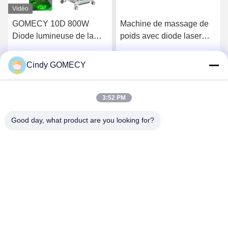
Vidéo
GOMECY 10D 800W
Machine de massage de
Diode lumineuse de la
poids avec diode laser
forme du corps de
avec 8 pagaies
stimulation musculaire de
Cindy GOMECY
Parlez Maintenant.
Parlez Maintenant.
l'équipement pour la
beauté minceur non-
touchable 7 Tesla Hiemt
3:52 PM
Good day, what product are you looking for?
Changsha GOMECY Electronics Limited
info@gomecy.com
0086-189-1113-0599
Bloc A, 1/F Parc scientifique de Jinri, rue Jinyuan n° 26,
district de Daxing, Pékin, Chine