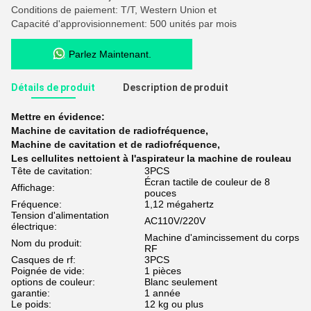
Conditions de paiement: T/T, Western Union et
Capacité d'approvisionnement: 500 unités par mois
Parlez Maintenant.
Détails de produit
Description de produit
Mettre en évidence:
Machine de cavitation de radiofréquence
,
Machine de cavitation et de radiofréquence
,
Les cellulites nettoient à l'aspirateur la machine de rouleau
Tête de cavitation:
3PCS
Écran tactile de couleur de 8
Affichage:
pouces
Fréquence:
1,12 mégahertz
Tension d'alimentation
AC110V/220V
électrique:
Machine d'amincissement du corps
Nom du produit:
RF
Casques de rf:
3PCS
Poignée de vide:
1 pièces
options de couleur:
Blanc seulement
garantie:
1 année
Le poids:
12 kg ou plus