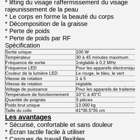
* lifting du visage raffermissement du visage
rajeunissement de la peau
* Le corps en forme la beauté du corps
* Décomposition de la graisse
* Perte de poids
* Perte de poids par RF
Spécification
Sortie unique
100 W
Températeur
30 à 45 minutes maximum
Fréquence de sortie
1réglable à 0,2 MHz
Fréquence LED
Pour les appareils électroniques
Couleur de la lumière LED
Le rouge, le bleu, le vert
Vitesse de rotation
1 à 5
Vitesse de rotation
réglable
Voltage de puissance
Pour les appareils de traitemen
Température de fonctionnement
10°C à 40°C
Quantité de poignée
3 pièces
Poids brut unique
13.000 kg
Taille du colis
41*36,5*35 cm
Les avantages
* Sécurisé, confortable et sans douleur
* Écran tactile facile à utiliser
* Casques de travail flexibles