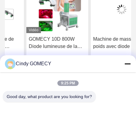
Vidéo
GOMECY 10D 800W
Machine de massage de
Diode lumineuse de la
poids avec diode laser
forme du corps de
avec 8 pagaies
stimulation musculaire de
Cindy GOMECY
Parlez Maintenant.
Parlez Maintenant.
l'équipement pour la
beauté minceur non-
touchable 7 Tesla Hiemt
9:25 PM
Good day, what product are you looking for?
Changsha GOMECY Electronics Limited
info@gomecy.com