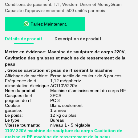
Conditions de paiement: T/T, Western Union et MoneyGram
Capacité d'approvisionnement: 500 unités par mois
Parlez Maintenant.
Détails de produit
Description de produit
Mettre en évidence:
Machine de sculpture de corps 220V
,
Cavitation des graisses et machine de resserrement de la
peau
,
Grosse cavitation et peau de rf serrant la machine
Affichage de machine:
Écran tactile de couleur de 8 pouces
Fréquence de rf:
1,12 mégahertz
alimentation électrique:
AC110V/220V
Nom du produit:
Machine d'amincissement du corps RF
Casques de rf:
3PCS
poignée de rf:
PC 3
Couleur:
Blanc seulement
garantie:
1 année
Le poids:
12 kg ou plus
Le type:
Bureau
Vitesse tournante:
niveau 1 - 5 réglable
110V 220V machine de sculpture du corps Cavitation de
graisse et RF machine de resserrement de la peau