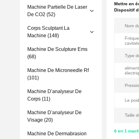
Mettre en 
Machine Partielle De Laser
Dispositif d
De CO2
(52)
Nom du
Corps Sculptant La
Machine
(148)
Fréque
cavitat
Machine De Sculpture Ems
Type de
(68)
aliment
Machine De Microneedle Rf
électri
(101)
Pressio
Machine D'analyseur De
Corps
(11)
Le poid
Machine D'analyseur De
Taille 
Visage
(20)
6 en 1 mach
Machine De Dermabrasion