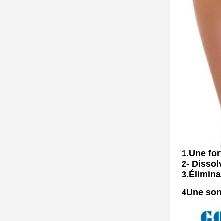
1.
Une for
2- Dissol
3.
Élimina
4Une sond