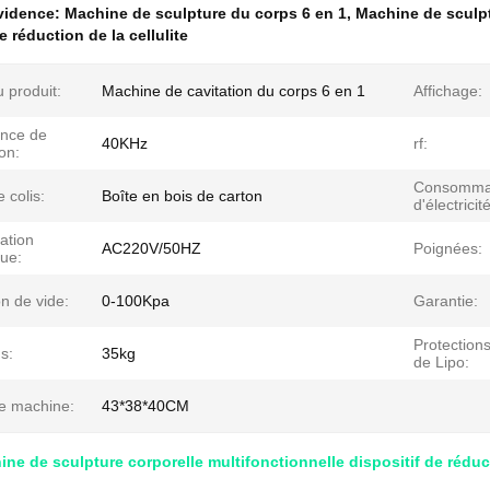
évidence:
Machine de sculpture du corps 6 en 1
,
Machine de sculpt
e réduction de la cellulite
 produit:
Machine de cavitation du corps 6 en 1
Affichage:
nce de
40KHz
rf:
ion:
Consomma
 colis:
Boîte en bois de carton
d'électricité
ation
AC220V/50HZ
Poignées:
que:
n de vide:
0-100Kpa
Garantie:
Protections
s:
35kg
de Lipo:
de machine:
43*38*40CM
ine de sculpture corporelle multifonctionnelle dispositif de réduct