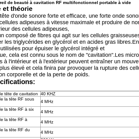
reil de beauté à cavitation RF multifonctionnel portable à vide
et théorie
tête d'onde sonore forte et efficace, une forte onde son
 cellules adipeuses à vitesse maximale et produire de no
érieur des cellules adipeuses,
d'un composé de fibres qui agit sur les cellules graisseuse
r les triglycérides en glycérol et en acides gras libres
tilisées pour épuiser le glycérol intégré et
e, cela est connu sous le nom de "cavitation".Les microp
es à l'intérieur et à l'extérieur peuvent entraîner un mo
plus élevé et cela finira par provoquer la rupture des cell
on corporelle et de la perte de poids.
cifications:
 tête de cavitation
40 KHZ
e la tête RF sous
4 MHz
 la tête RF à six
4 MHz
e la tête RF à
4 MHz
e la tête RF du
4 MHz