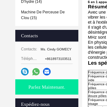
D'hydre
(14)
6 en 1 appa
Résumé 
Avec une 
Machine De Perceuse De
vibrer les
Clou
(15)
et à l'ext
Il s'agit 
désintégre
Contacts
MHz sont u
En physiqu
les cellul
Contacts:
Ms. Cindy GOMECY
d'énergie 
constructi
Téléphone:
+8618973103511
Les spé
Fréquence de
Fréquence d
vide
Fréquence de
Parlez Maintenant.
pôles
Fréquence d
douze pôles
Fréquence d
Expédiez-nous
visage