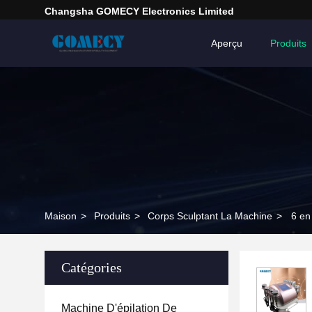
Changsha GOMECY Electronics Limited
Aperçu
Produits
Maison
>
Produits
>
Corps Sculptant La Machine
>
6 en
Catégories
Machine D'épilation De