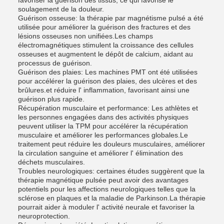
favoriser la guérison des tissus, ce qui favorise le
soulagement de la douleur.
Guérison osseuse: la thérapie par magnétisme pulsé a été
utilisée pour améliorer la guérison des fractures et des
lésions osseuses non unifiées.Les champs
électromagnétiques stimulent la croissance des cellules
osseuses et augmentent le dépôt de calcium, aidant au
processus de guérison.
Guérison des plaies: Les machines PMT ont été utilisées
pour accélérer la guérison des plaies, des ulcères et des
brûlures.et réduire l' inflammation, favorisant ainsi une
guérison plus rapide.
Récupération musculaire et performance: Les athlètes et
les personnes engagées dans des activités physiques
peuvent utiliser la TPM pour accélérer la récupération
musculaire et améliorer les performances globales.Le
traitement peut réduire les douleurs musculaires, améliorer
la circulation sanguine et améliorer l' élimination des
déchets musculaires.
Troubles neurologiques: certaines études suggèrent que la
thérapie magnétique pulsée peut avoir des avantages
potentiels pour les affections neurologiques telles que la
sclérose en plaques et la maladie de Parkinson.La thérapie
pourrait aider à moduler l' activité neurale et favoriser la
neuroprotection.