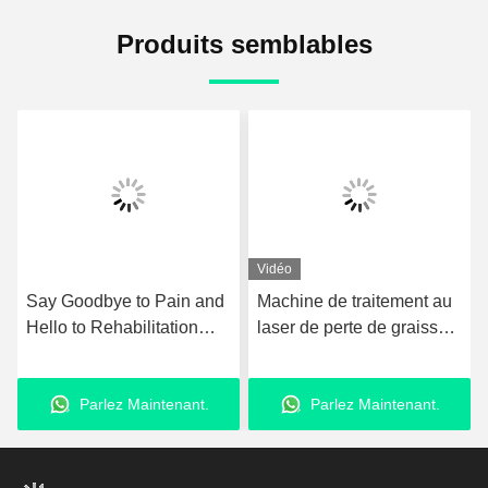
Produits semblables
Vidéo
Say Goodbye to Pain and
Machine de traitement au
Hello to Rehabilitation
laser de perte de graisse
with Ultrashockwave
980nm équipement de
Ultrasound Pain Relief
liposuccion au laser
Parlez Maintenant.
Parlez Maintenant.
Technology Therapy
amélioré
Device