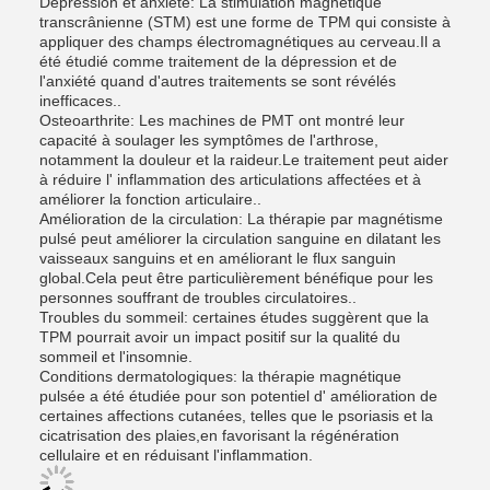
Dépression et anxiété: La stimulation magnétique
transcrânienne (STM) est une forme de TPM qui consiste à
appliquer des champs électromagnétiques au cerveau.Il a
été étudié comme traitement de la dépression et de
l'anxiété quand d'autres traitements se sont révélés
inefficaces..
Osteoarthrite: Les machines de PMT ont montré leur
capacité à soulager les symptômes de l'arthrose,
notamment la douleur et la raideur.Le traitement peut aider
à réduire l' inflammation des articulations affectées et à
améliorer la fonction articulaire..
Amélioration de la circulation: La thérapie par magnétisme
pulsé peut améliorer la circulation sanguine en dilatant les
vaisseaux sanguins et en améliorant le flux sanguin
global.Cela peut être particulièrement bénéfique pour les
personnes souffrant de troubles circulatoires..
Troubles du sommeil: certaines études suggèrent que la
TPM pourrait avoir un impact positif sur la qualité du
sommeil et l'insomnie.
Conditions dermatologiques: la thérapie magnétique
pulsée a été étudiée pour son potentiel d' amélioration de
certaines affections cutanées, telles que le psoriasis et la
cicatrisation des plaies,en favorisant la régénération
cellulaire et en réduisant l'inflammation.