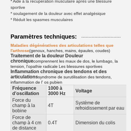
* Aide à la récupération musculaire après une blessure
sportive
* soulagement de la douleur avec effet analgésique
* Réduit les spasmes musculaires
Paramètres techniques:
Maladies dégénératives des articulations telles que
l'arthrose
(genoux, hanches, mains, épaules, coudes)
Traitement de la douleur Douleur
chronique
comprennent les maux de dos, le lumbago, la
tension, l'opathie radicale Les blessures sportives
Inflammation chronique des tendons et des
articulations
syndrome de surutilisation des tendons,
inflammation de l' os pubien
Fréquence
1000 à
Voltage
d'oscillation
3000 Hz
Force du
Système de
champ à la
4T
refroidissement par eau
bobine
Force de
champ à 4 cm
0.4T
Dimension du colis
de distance