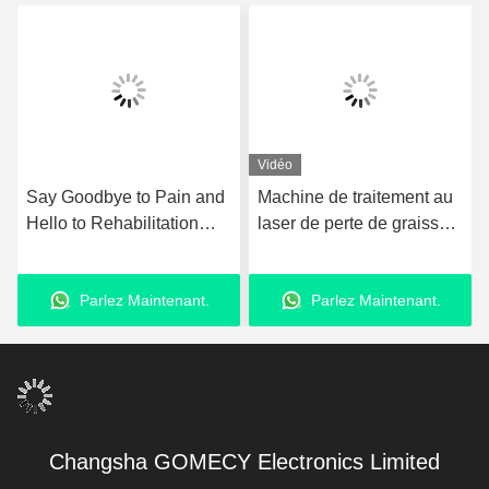
Vidéo
Say Goodbye to Pain and
Machine de traitement au
Hello to Rehabilitation
laser de perte de graisse
with Ultrashockwave
980nm équipement de
Ultrasound Pain Relief
liposuccion au laser
Parlez Maintenant.
Parlez Maintenant.
Technology Therapy
amélioré
Device
Changsha GOMECY Electronics Limited