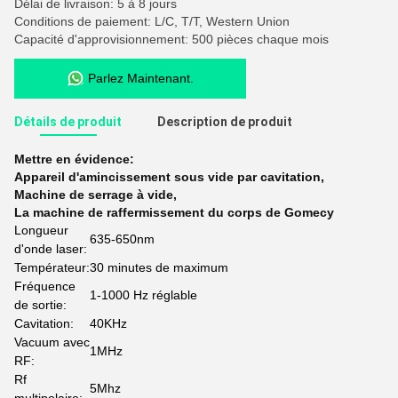
Délai de livraison: 5 à 8 jours
Conditions de paiement: L/C, T/T, Western Union
Capacité d'approvisionnement: 500 pièces chaque mois
Parlez Maintenant.
Détails de produit
Description de produit
Mettre en évidence:
Appareil d'amincissement sous vide par cavitation
,
Machine de serrage à vide
,
La machine de raffermissement du corps de Gomecy
Longueur
635-650nm
d'onde laser:
Températeur:
30 minutes de maximum
Fréquence
1-1000 Hz réglable
de sortie:
Cavitation:
40KHz
Vacuum avec
1MHz
RF:
Rf
5Mhz