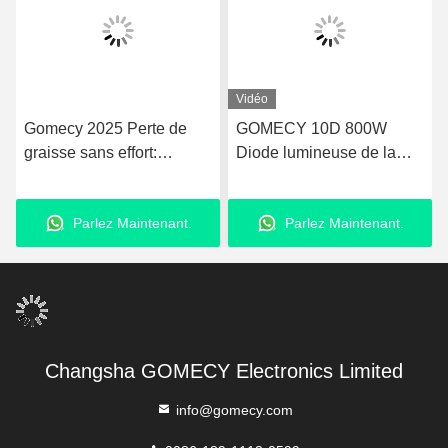
Vidéo
Gomecy 2025 Perte de
GOMECY 10D 800W
graisse sans effort:
Diode lumineuse de la
Maxlipo 10d laser sans
forme du corps de
douleur + machine de
stimulation musculaire de
Parlez Maintenant.
Parlez Maintenant.
physiothérapie EMS
l'équipement pour la
beauté minceur non-
touchable 7 Tesla Hiemt
Changsha GOMECY Electronics Limited
info@gomecy.com