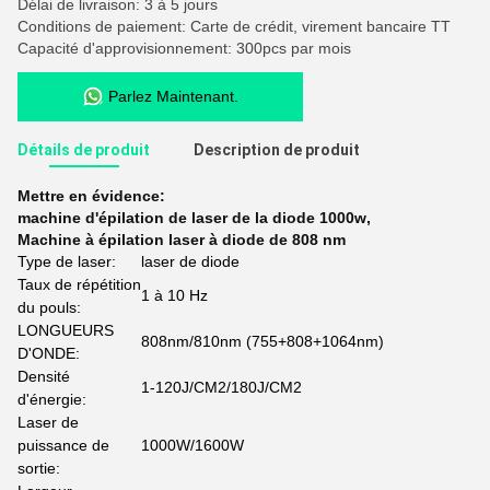
Délai de livraison: 3 à 5 jours
Conditions de paiement: Carte de crédit, virement bancaire TT
Capacité d'approvisionnement: 300pcs par mois
Parlez Maintenant.
Détails de produit
Description de produit
Mettre en évidence:
machine d'épilation de laser de la diode 1000w
,
Machine à épilation laser à diode de 808 nm
Type de laser:
laser de diode
Taux de répétition
1 à 10 Hz
du pouls:
LONGUEURS
808nm/810nm (755+808+1064nm)
D'ONDE:
Densité
1-120J/CM2/180J/CM2
d'énergie:
Laser de
puissance de
1000W/1600W
sortie: