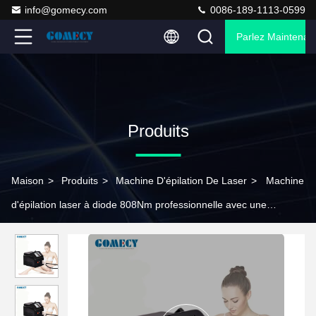
info@gomecy.com
0086-189-1113-0599
Parlez Maintenant
Produits
Maison
>
Produits
>
Machine D'épilation De Laser
>
Machine
d'épilation laser à diode 808Nm professionnelle avec une
puissance et une densité d'énergie de 1 à 120J/CM2/180J/CM2
de 1000W