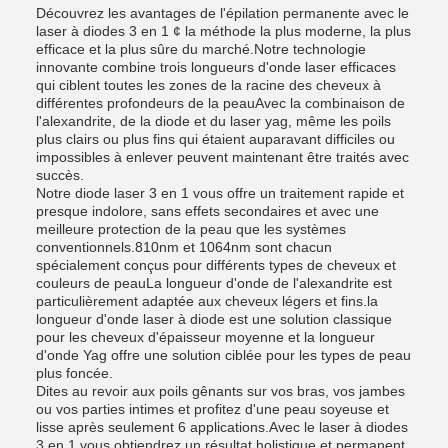
Découvrez les avantages de l'épilation permanente avec le
laser à diodes 3 en 1 ¢ la méthode la plus moderne, la plus
efficace et la plus sûre du marché.Notre technologie
innovante combine trois longueurs d'onde laser efficaces
qui ciblent toutes les zones de la racine des cheveux à
différentes profondeurs de la peauAvec la combinaison de
l'alexandrite, de la diode et du laser yag, même les poils
plus clairs ou plus fins qui étaient auparavant difficiles ou
impossibles à enlever peuvent maintenant être traités avec
succès.
Notre diode laser 3 en 1 vous offre un traitement rapide et
presque indolore, sans effets secondaires et avec une
meilleure protection de la peau que les systèmes
conventionnels.810nm et 1064nm sont chacun
spécialement conçus pour différents types de cheveux et
couleurs de peauLa longueur d'onde de l'alexandrite est
particulièrement adaptée aux cheveux légers et fins.la
longueur d'onde laser à diode est une solution classique
pour les cheveux d'épaisseur moyenne et la longueur
d'onde Yag offre une solution ciblée pour les types de peau
plus foncée.
Dites au revoir aux poils gênants sur vos bras, vos jambes
ou vos parties intimes et profitez d'une peau soyeuse et
lisse après seulement 6 applications.Avec le laser à diodes
3 en 1 vous obtiendrez un résultat holistique et permanent