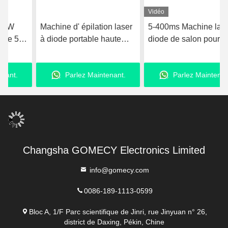
Vidéo
Machine d' épilation laser
5-400ms Machine laser à
à diode portable haute
diode de salon pour l'
puissance 755nm 808nm
épilation 3000W
1064nm 3 longueurs d'
Puissance d'entrée
Parlez Maintenant.
Parlez Maintenant.
onde
Changsha GOMECY Electronics Limited
info@gomecy.com
0086-189-1113-0599
Bloc A, 1/F Parc scientifique de Jinri, rue Jinyuan n° 26,
district de Daxing, Pékin, Chine