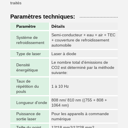
traités
Paramètres techniques:
Paramètre
Détails
Semi-conducteur + eau + air + TEC
Système de
+ couverture de refroidissement
refroidissement
automobile
Type de laser
Laser à diode
Le nombre total d'émissions de
Densité
CO2 est déterminé par la méthode
énergétique
suivante:
Taux de
répétition du
1 à 10 Hz
pouls
808 nm/ 810 nm ((755 + 808 +
Longueur d'onde
1064 nm)
Puissance de
Pour les appareils à commande
sortie laser
numérique
Taille du point
12*18 mm2/12*28 mm2