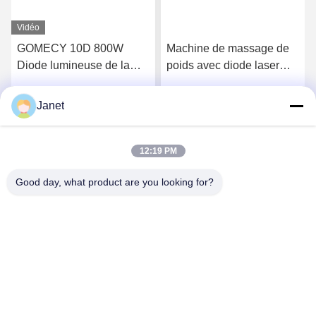
Vidéo
GOMECY 10D 800W
Machine de massage de
Diode lumineuse de la
poids avec diode laser
forme du corps de
avec 8 pagaies
stimulation musculaire de
Janet
Parlez Maintenant.
Parlez Maintenant.
l'équipement pour la
beauté minceur non-
touchable 7 Tesla Hiemt
12:19 PM
Good day, what product are you looking for?
Changsha GOMECY Electronics Limited
info@gomecy.com
0086-189-1113-0599
Bloc A, 1/F Parc scientifique de Jinri, rue Jinyuan n° 26,