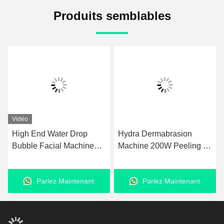
Produits semblables
Vidéo
Vid
High End Water Drop
Hydra Dermabrasion
Pro
Bubble Facial Machine
Machine 200W Peeling de
Hy
For Spa Salon Deep Pore
diamant
Mac
Cleaning Hydration And
Microdermabrasion
10,
Parlez Maintenant.
Parlez Maintenant.
Skin Rejuvenation Device
machine 8 dans 1
10 