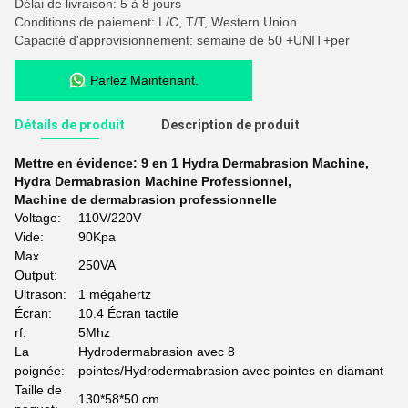
Délai de livraison: 5 à 8 jours
Conditions de paiement: L/C, T/T, Western Union
Capacité d'approvisionnement: semaine de 50 +UNIT+per
Parlez Maintenant.
Détails de produit
Description de produit
Mettre en évidence:
9 en 1 Hydra Dermabrasion Machine
,
Hydra Dermabrasion Machine Professionnel
,
Machine de dermabrasion professionnelle
Voltage:
110V/220V
Vide:
90Kpa
Max
250VA
Output:
Ultrason:
1 mégahertz
Écran:
10.4 Écran tactile
rf:
5Mhz
La
Hydrodermabrasion avec 8
poignée:
pointes/Hydrodermabrasion avec pointes en diamant
Taille de
130*58*50 cm