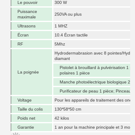
Le pouvoir
300 W
Puissance
250VA ou plus
maximale
Ultrasons
1 MHZ
Écran
10.4 Écran tactile
RF
5Mhz
Hydrodermabrasion avec 8 pointes/Hydro
diamant
Pistolet à brouillard à pulvérisation 1 p
La poignée
polaires 1 pièce
Manche photoélectrique biologique 2 p
Purificateur de peau 1 pièce; Pinceau 
Voltage
Pour les appareils de traitement des onde
Taille du colis
130*58*50 cm
Poids net
42 kilos
Garantie
1 an pour la machine principale et 3 mois