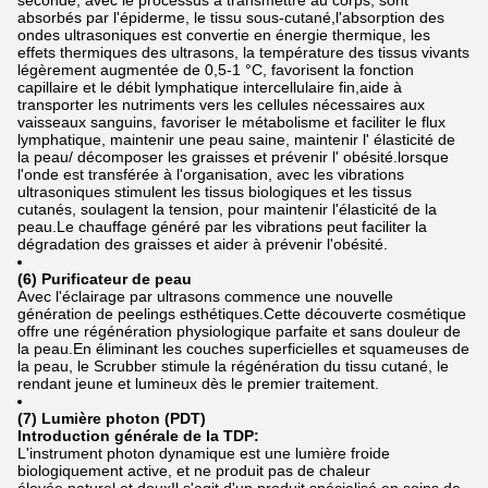
seconde, avec le processus à transmettre au corps, sont
absorbés par l'épiderme, le tissu sous-cutané,l'absorption des
ondes ultrasoniques est convertie en énergie thermique, les
effets thermiques des ultrasons, la température des tissus vivants
légèrement augmentée de 0,5-1 °C, favorisent la fonction
capillaire et le débit lymphatique intercellulaire fin,aide à
transporter les nutriments vers les cellules nécessaires aux
vaisseaux sanguins, favoriser le métabolisme et faciliter le flux
lymphatique, maintenir une peau saine, maintenir l' élasticité de
la peau/ décomposer les graisses et prévenir l' obésité.lorsque
l'onde est transférée à l'organisation, avec les vibrations
ultrasoniques stimulent les tissus biologiques et les tissus
cutanés, soulagent la tension, pour maintenir l'élasticité de la
peau.Le chauffage généré par les vibrations peut faciliter la
dégradation des graisses et aider à prévenir l'obésité.
(6) Purificateur de peau
Avec l'éclairage par ultrasons commence une nouvelle
génération de peelings esthétiques.Cette découverte cosmétique
offre une régénération physiologique parfaite et sans douleur de
la peau.En éliminant les couches superficielles et squameuses de
la peau, le Scrubber stimule la régénération du tissu cutané, le
rendant jeune et lumineux dès le premier traitement.
(7) Lumière photon (PDT)
Introduction générale de la TDP:
L'instrument photon dynamique est une lumière froide
biologiquement active, et ne produit pas de chaleur