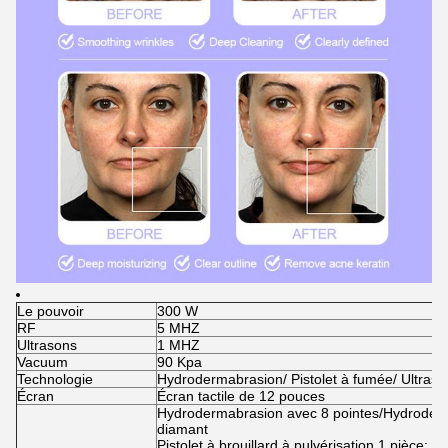
Le pouvoir
300 W
RF
5 MHZ
Ultrasons
1 MHZ
Vacuum
90 Kpa
Technologie
Hydrodermabrasion/ Pistolet à fumée/ Ultraso
Écran
Écran tactile de 12 pouces
Hydrodermabrasion avec 8 pointes/Hydroderm
diamant
Pistolet à brouillard à pulvérisation 1 pièce; 