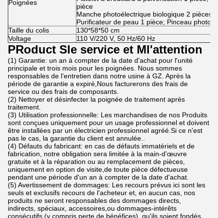
Poignées
pièce
Manche photoélectrique biologique 2 pièces; 
Purificateur de peau 1 pièce; Pinceau photon 
Taille du colis
130*58*50 cm
Voltage
110 V/220 V, 50 Hz/60 Hz
P
Roduct
S
le service
et
M
l'attention
(1) Garantie: un an à compter de la date d'achat pour l'unité
principale et trois mois pour les poignées. Nous sommes
responsables de l'entretien dans notre usine à GZ. Après la
période de garantie a expiré,Nous facturerons des frais de
service ou des frais de composants.
(2) Nettoyer et désinfecter la poignée de traitement après
traitement.
(3) Utilisation professionnelle: Les marchandises de nos Produits
sont conçues uniquement pour un usage professionnel et doivent
être installées par un électricien professionnel agréé.Si ce n'est
pas le cas, la garantie du client est annulée..
(4) Défauts du fabricant: en cas de défauts immatériels et de
fabrication, notre obligation sera limitée à la main-d'œuvre
gratuite et à la réparation ou au remplacement de pièces,
uniquement en option de visite,de toute pièce défectueuse
pendant une période d'un an à compter de la date d'achat.
(5) Avertissement de dommages: Les recours prévus ici sont les
seuls et exclusifs recours de l'acheteur et, en aucun cas, nos
produits ne seront responsables des dommages directs,
indirects, spéciaux, accessoires,ou dommages-intérêts
consécutifs (y compris perte de bénéfices), qu'ils soient fondés