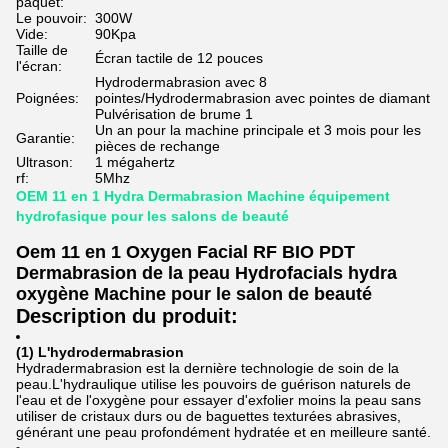
paquet:
Le pouvoir:
300W
Vide:
90Kpa
Taille de
Écran tactile de 12 pouces
l'écran:
Hydrodermabrasion avec 8
Poignées:
pointes/Hydrodermabrasion avec pointes de diamant
Pulvérisation de brume 1
Un an pour la machine principale et 3 mois pour les
Garantie:
pièces de rechange
Ultrason:
1 mégahertz
rf:
5Mhz
OEM 11 en 1 Hydra Dermabrasion Machine équipement
hydrofasique pour les salons de beauté
Oem 11 en 1 Oxygen Facial RF BIO PDT
Dermabrasion de la peau Hydrofacials hydra
oxygène Machine pour le salon de beauté
Description du produit:
(1) L'hydrodermabrasion
Hydradermabrasion est la dernière technologie de soin de la
peau.L'hydraulique utilise les pouvoirs de guérison naturels de
l'eau et de l'oxygène pour essayer d'exfolier moins la peau sans
utiliser de cristaux durs ou de baguettes texturées abrasives,
générant une peau profondément hydratée et en meilleure santé.