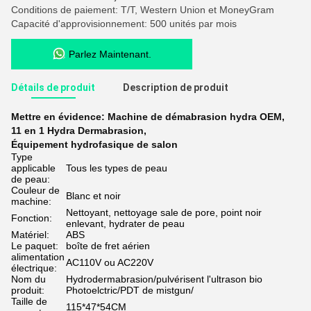
Conditions de paiement: T/T, Western Union et MoneyGram
Capacité d'approvisionnement: 500 unités par mois
Parlez Maintenant.
Détails de produit
Description de produit
Mettre en évidence:
Machine de démabrasion hydra OEM
,
11 en 1 Hydra Dermabrasion
,
Équipement hydrofasique de salon
Type
applicable
Tous les types de peau
de peau:
Couleur de
Blanc et noir
machine:
Nettoyant, nettoyage sale de pore, point noir
Fonction:
enlevant, hydrater de peau
Matériel:
ABS
Le paquet:
boîte de fret aérien
alimentation
AC110V ou AC220V
électrique:
Nom du
Hydrodermabrasion/pulvérisent l'ultrason bio
produit:
Photoelctric/PDT de mistgun/
Taille de
115*47*54CM