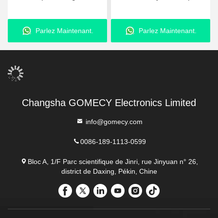
980nm équipement de
pour la rééducation et le
liposuccion au laser
régime
Parlez Maintenant.
Parlez Maintenant.
amélioré
Changsha GOMECY Electronics Limited
info@gomecy.com
0086-189-1113-0599
Bloc A, 1/F Parc scientifique de Jinri, rue Jinyuan n° 26,
district de Daxing, Pékin, Chine