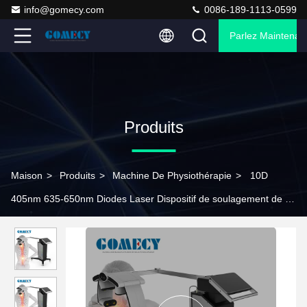
info@gomecy.com
0086-189-1113-0599
Parlez Maintenant
Produits
Maison
>
Produits
>
Machine De Physiothérapie
>
10D
405nm 635-650nm Diodes Laser Dispositif de soulagement de la
douleur de la thérapie LLLT équipement laser Luxmaster Physio