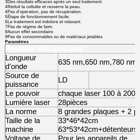
3Des résultats efficaces après un seul traitement.
4Réduit la cellulite et resserre la peau.
4Pas d'opération, pas de récupération.
5Étape de fonctionnement facile.
6Le traitement est indolore et relaxant.
7Pas de régime de faim.
8Aucun effet secondaire.
9Pas de consommables ou de matériaux jetables
Paramètres
Portable 6D
Lipo
Laser
Longueur
635 nm
,
650 nm
,
780 nm
,
d'onde
Source de
LD
puissance
Le pouvoir
chaque laser 100 à 200
Lumière laser
28
pièces
La norme
8 grandes plaques + 2 pe
Taille de la
33*46*42cm
machine
63*53*42cm+détenteurs
Voltage de
Pour les appareils de