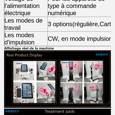
l'alimentation
type à commande
électrique
numérique
Les modes de
3 options
(
régulière
,
Carte
travail
Les modes
CW
, en mode impulsion
d'impulsion
Affichage réel de la machine