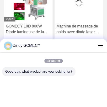
Vidéo
GOMECY 10D 800W
Machine de massage de
Diode lumineuse de la
poids avec diode laser
forme du corps de
avec 8 pagaies
stimulation musculaire de
Cindy GOMECY
Parlez Maintenant.
Parlez Maintenant.
l'équipement pour la
beauté minceur non-
touchable 7 Tesla Hiemt
11:58 AM
Good day, what product are you looking for?
Changsha GOMECY Electronics Limited
info@gomecy.com
0086-189-1113-0599