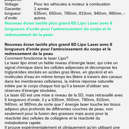
Voltage:
Pour les véhicules à moteur à combustion
Garantie:
1 année
longueur
635nm, 650nm, 780nm, 810nm, 940nm, 980nm, et pui
d'onde:
autres.
Nouveau écran tactile plus grand 6D Lipo Laser avec 6
longueurs d'onde pour l'amincissement du corps et le
redressement de la peau
Nouveau écran tactile plus grand 6D Lipo Laser avec 6
longueurs d'onde pour l'amincissement du corps et le
redressement de la peau
Comment fonctionne le laser Lipo?
Le laser lipo émet un faible niveau d'énergie laser, qui crée un
signal chimique dans les cellules adipeuses et décompose les
triglycérides stockés en acides gras libres, en glycérol et en
molécules d'eau.en même temps les libère à travers des canaux
dans les membranes cellulaires, la même réponse naturelle
initiée par le corps chaque fois qu'il a besoin d'utiliser ses
réserves d'énergie stockées.
Le laser 6D est une mise à niveau de la 5D, mais retravaillé avec
6 longueurs d'onde, il y a 635nm, 650nm, 780nm, 810nm,
940nm, et 980nm,de sorte que l' énergie laser touche les tissus
adipeux plus profonds de différentes couches de peau. non
seulement pour la fusion des graisses mais aussi pour la
réactivité des cellules de collagène et la réactivité du
métabolisme rapide.
Il prouve expérimentalement et cliniquement qu'en utilisant une