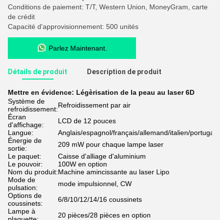
Conditions de paiement: T/T, Western Union, MoneyGram, carte
de crédit
Capacité d'approvisionnement: 500 unités
Parlez Maintenant.
Détails de produit
Description de produit
Mettre en évidence:
Légèrisation de la peau au laser 6D
Système de
Refroidissement par air
refroidissement:
Écran
LCD de 12 pouces
d'affichage:
Langue:
Anglais/espagnol/français/allemand/italien/portugais
Énergie de
209 mW pour chaque lampe laser
sortie:
Le paquet:
Caisse d'alliage d'aluminium
Le pouvoir:
100W en option
Nom du produit:
Machine amincissante au laser Lipo
Mode de
mode impulsionnel, CW
pulsation:
Options de
6/8/10/12/14/16 coussinets
coussinets:
Lampe à
20 pièces/28 pièces en option
plaquette: