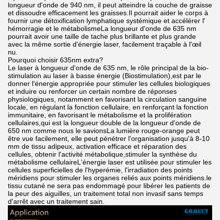
longueur d'onde de 940 nm, il peut atteindre la couche de graisse
et dissoudre efficacement les graisses.Il pourrait aider le corps à
fournir une détoxification lymphatique systémique et accélérer l'
hémorragie et le métabolismeLa longueur d'onde de 635 nm
pourrait avoir une taille de tache plus brillante et plus grande
avec la même sortie d'énergie laser, facilement traçable à l'œil
nu.
Pourquoi choisir 635nm extra?
Le laser à longueur d'onde de 635 nm, le rôle principal de la bio-
stimulation au laser à basse énergie (Biostimulation),est par le
donner l'énergie appropriée pour stimuler les cellules biologiques
et induire ou renforcer un certain nombre de réponses
physiologiques, notamment en favorisant la circulation sanguine
locale, en régulant la fonction cellulaire, en renforçant la fonction
immunitaire, en favorisant le métabolisme et la prolifération
cellulaires,qui est la longueur double de la longueur d'onde de
650 nm comme nous le savionsLa lumière rouge-orange peut
être vue facilement, elle peut pénétrer l'organisation jusqu'à 8-10
mm de tissu adipeux, activation efficace et réparation des
cellules, obtenir l'activité métabolique,stimuler la synthèse du
métabolisme cellulaireL'énergie laser est utilisée pour stimuler les
cellules superficielles de l'hyperémie, l'irradiation des points
méridiens pour stimuler les organes reliés aux points méridiens.le
tissu cutané ne sera pas endommagé pour libérer les patients de
la peur des aiguilles, un traitement total non invasif sans temps
d'arrêt avec un traitement sain.