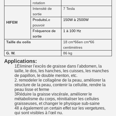
rotation
Intensité de
7 Tesla
sortie
Produits
Le
150W à 2500W
HIFEM
pouvoir
Fréquence de
1 à 100 Hz
sortie
Taille du colis
1
8 cm
*
6
6
en cm
*
66
centimètres
G. W.
86 kg
Applications:
1Éliminer l'excès de graisse dans l'abdomen, la
taille, le dos, les hanches, les cuisses, les manches
de papillon, le double menton, etc.
2. remodeler le collagène de la peau, améliorer la
structure de la peau, contenir la cellulite, rendre la
peau lisse et ferme
3Réduire la graisse viscérale, améliorer le
métabolisme du corps, réinitialiser les cellules
graisseuses, et changer le physique sub-saine
4Il a également un certain effet sur les vergetures,
qui sont visibles à l'œil nu.