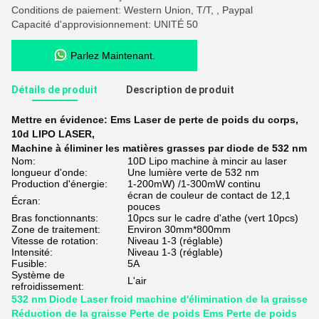
Conditions de paiement: Western Union, T/T, , Paypal
Capacité d'approvisionnement: UNITÉ 50
Parlez Maintenant.
Détails de produit
Description de produit
Mettre en évidence:
Ems Laser de perte de poids du corps
,
10d LIPO LASER
,
Machine à éliminer les matières grasses par diode de 532 nm
Nom:
10D Lipo machine à mincir au laser
longueur d'onde:
Une lumière verte de 532 nm
Production d'énergie:
1-200mW) /1-300mW continu
écran de couleur de contact de 12,1
Écran:
pouces
Bras fonctionnants:
10pcs sur le cadre d'athe (vert 10pcs)
Zone de traitement:
Environ 30mm*800mm
Vitesse de rotation:
Niveau 1-3 (réglable)
Intensité:
Niveau 1-3 (réglable)
Fusible:
5A
Système de
L'air
refroidissement:
532 nm Diode Laser froid machine d'élimination de la graisse
Réduction de la graisse Perte de poids Ems Perte de poids