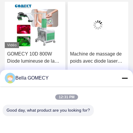
Vidéo
GOMECY 10D 800W
Machine de massage de
Diode lumineuse de la
poids avec diode laser
forme du corps de
avec 8 pagaies
stimulation musculaire de
Bella GOMECY
Parlez Maintenant.
Parlez Maintenant.
l'équipement pour la
beauté minceur non-
touchable 7 Tesla Hiemt
12:31 PM
Good day, what product are you looking for?
Changsha GOMECY Electronics Limited