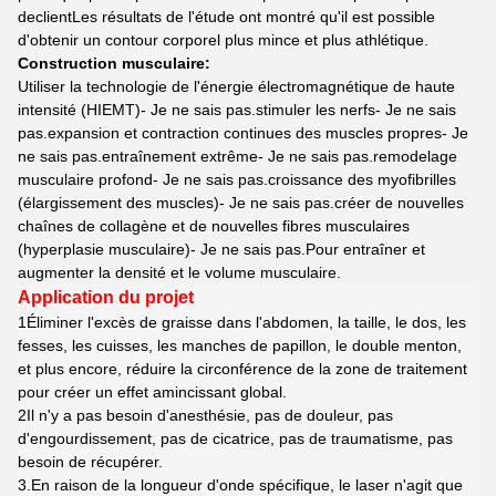
de
client
Les résultats de l'étude ont montré qu'il est possible
d'obtenir un contour corporel plus mince et plus athlétique.
Construction musculaire
:
Utiliser la technologie de l'énergie électromagnétique de haute
intensité (HIEMT)
- Je ne sais pas.
stimuler les nerfs
- Je ne sais
pas.
expansion et contraction continues des muscles propres
- Je
ne sais pas.
entraînement extrême
- Je ne sais pas.
remodelage
musculaire profond
- Je ne sais pas.
croissance des myofibrilles
(élargissement des muscles)
- Je ne sais pas.
créer de nouvelles
chaînes de collagène et de nouvelles fibres musculaires
(hyperplasie musculaire)
- Je ne sais pas.
Pour entraîner et
augmenter la densité et le volume musculaire.
Application du projet
1Éliminer l'excès de graisse dans l'abdomen, la taille, le dos, les
fesses, les cuisses, les manches de papillon, le double menton,
et plus encore, réduire la circonférence de la zone de traitement
pour créer un effet amincissant global.
2Il n'y a pas besoin d'anesthésie, pas de douleur, pas
d'engourdissement, pas de cicatrice, pas de traumatisme, pas
besoin de récupérer.
3.En raison de la longueur d'onde spécifique, le laser n'agit que