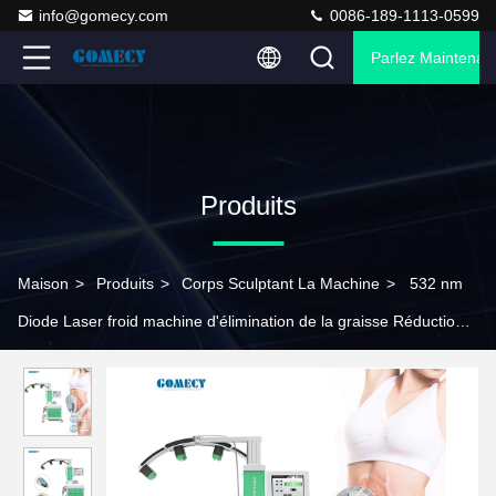
info@gomecy.com
0086-189-1113-0599
Parlez Maintenant
Produits
Maison
>
Produits
>
Corps Sculptant La Machine
>
532 nm
Diode Laser froid machine d'élimination de la graisse Réduction
de la graisse Perte de poids Ems Perte de poids du corps 10d
LIPO LASER avec machine EMS