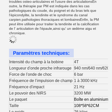
troubles osteo-articulaires et l'usure des articulationsEn
outre, la thérapie par PM est indiquée dans les cas
pathologiques du coude, du poignet et du bras tels que
l'épicondylite, la tendinite et le syndrome du canal
carpien.pathologies thoraciques et lombairesEnfin, la PM
peut être utilisée pour traiter la tendinite et la calcification
de l' articulation de l'épaule,ainsi qu' un œdème aigu et
chronique.
Paramètres techniques:
Intensité du champ à la bobine
4T
Longueur d'onde proche infrarouge
940 nm/640 nm/620 
Force de l'onde de choc
6 bar
Fréquence de l'impulsion de champ
1 à 3000 kHz
Fréquence d'impact
21 Hz
Le pouvoir des NIRS
3200 MW
Le paquet
Boîte en aluminium
Taille
108*58*62CM
Le poids
76 kilos