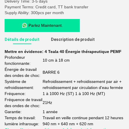
Delivery Time: 3-5 days
Payment Terms: Credit card, TT bank transfer
Supply Ability: 300pcs per month
Parlez Maintenant.
Détails de produit
Description de produit
Mettre en évidence:
4 Teala 40 Énergie thérapeutique PEMF
Profondeur
10 cm à 18 cm
fonctionnante:
Énergie de travail
BARRE 6
des ondes de choc:
Système de
Refroidissement + refroidissement par air +
refroidissement:
refroidissement par circulation d'eau fermée
Fréquence:
1 à 1000 Hz (ST) 1 à 100 Hz (MT)
Fréquence de travail
21Hz
des ondes de choc:
Garantie:
1 année
Temps de travail:
Travail en veille continue pendant 12 heures
lumière infrarouge:
940 nm + 640 nm + 620 nm