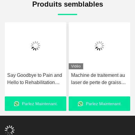
Produits semblables
Vidéo
Say Goodbye to Pain and
Machine de traitement au
Hello to Rehabilitation
laser de perte de graisse
with Ultrashockwave
980nm équipement de
Ultrasound Pain Relief
liposuccion au laser
Parlez Maintenant.
Parlez Maintenant.
Technology Therapy
amélioré
Device