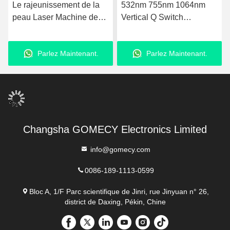
rajeunissement de la
532nm 755nm 1064nm
Machin
au Laser Machine de
Vertical Q Switch
Yag La
uté multifonctionnelle
Picosecond Laser pour l'
en 1 
2 OPT IPL Machine d'
élimination de l' acné
rajeun
Parlez Maintenant.
Parlez Maintenant.
lation
au las
Changsha GOMECY Electronics Limited
info@gomecy.com
0086-189-1113-0599
Bloc A, 1/F Parc scientifique de Jinri, rue Jinyuan n° 26,
district de Daxing, Pékin, Chine