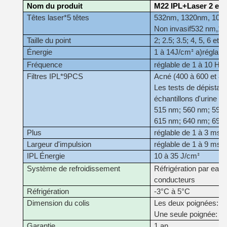
Nom du produit
M22 IPL+Laser 2 en 
Têtes laser*5 têtes
532nm, 1320nm, 1064nm
Non invasif
532 nm
,
10
Taille du point
2; 2.5; 3.5; 4, 5, 6 et
Énergie
1 à 14
J/cm
a)
réglabl
²
Fréquence
réglable de 1 à 10 Hz
Filtres IPL*9PCS
Acné (400 à 600 et 80
Les tests de dépistage
échantillons d'urine et 
515 nm; 560 nm; 590
615 nm; 640 nm; 695
Plus
réglable de 1 à 3 ms
Largeur d'impulsion
réglable de 1 à 9 ms
IPL Énergie
10 à 35 J/cm
²
Système de refroidissement
Réfrigération par eau,
conducteurs
Réfrigération
-3°C à 5°C
Dimension du colis
Les deux poignées: 
Une seule poignée: 
Garantie
1 an