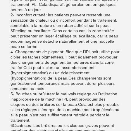
traitement IPL. Cela disparaît généralement en quelques
heures à un jour.
2- Inconfort cutané: les patients peuvent ressentir une
sensation de chaleur ou d'inconfort pendant le traitement,
semblable à la rupture d'un ruban adhésif sur la peau.
3Peeling ou écaillage: Dans certains cas, la zone traitée
peut présenter un léger écaillage ou écaillage, car la peau
endommagée se détache naturellement et une nouvelle
peau se forme.
4. Changements de pigment: Bien que l'IPL soit utilisé pour
cibler les taches pigmentées, il peut également provoquer
des changements de pigment temporaires dans la zone
traitée.Cela peut inclure un assombrissement
(hyperpigmentation) ou un éclaircissement
(hypopigmentation) de la peau.Ces changements sont
généralement temporaires mais peuvent durer plusieurs
semaines ou mois.
5- Bouches ou brûlures: le mauvais réglage ou l'utilisation
inappropriée de la machine IPL peut provoquer des
cloques ou des brûlures sur la peau.Cela est plus probable
si les réglages d'énergie de la machine sont trop élevés ou
si la peau n'est pas suffisamment refroidie pendant le
traitement.
6Cicatrices: Les brûlures ou les cloques graves peuvent
entraîner des cicatrices si elles ne sont pas traitées