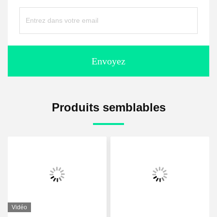
Envoyez
Produits semblables
éo