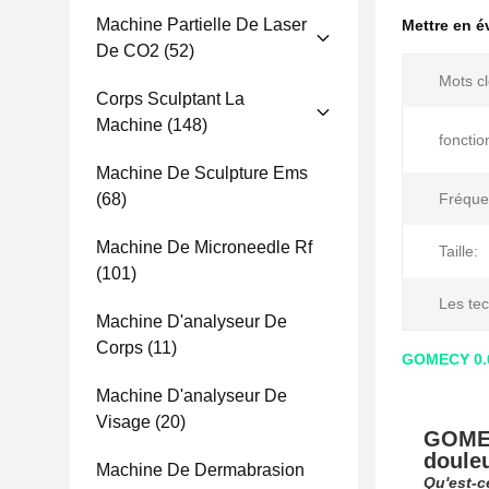
Machine Partielle De Laser
Mettre en 
De CO2
(52)
Mots cl
Corps Sculptant La
Machine
(148)
fonctio
Machine De Sculpture Ems
(68)
Fréque
Machine De Microneedle Rf
Taille:
(101)
Les tec
Machine D'analyseur De
Corps
(11)
GOMECY 0.6 
Machine D'analyseur De
Visage
(20)
GOMEC
doule
Machine De Dermabrasion
Qu'est-