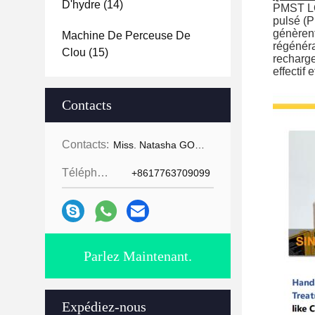
D'hydre
(14)
PMST LO
pulsé (P
génèrent
Machine De Perceuse De
régénéra
Clou
(15)
recharge
effectif
Contacts
Contacts:
Miss. Natasha GOMECY
Téléphone:
+8617763709099
Parlez Maintenant.
Expédiez-nous