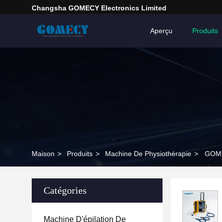
Changsha GOMECY Electronics Limited
Aperçu
Produits
Maison
>
Produits
>
Machine De Physiothérapie
>
GOMEC
Catégories
Machine D'épilation De