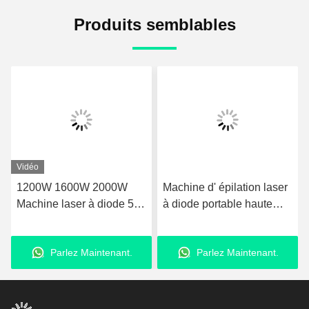
Produits semblables
Vidéo
600W 2000W
Machine d' épilation laser
5-400ms Mach
ser à diode 5-
à diode portable haute
diode de salon
hine à laser
puissance 755nm 808nm
épilation 30
nelle épilation
1064nm 3 longueurs d'
Puissance d'e
ez Maintenant.
Parlez Maintenant.
Parlez M
onde