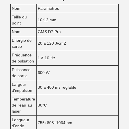
Nom
Paramètres
Taille du
10*12 mm
point
Nom
GMS D7 Pro
Energie de
20 à 120 J/cm2
sortie
Fréquence
1 à 10 Hz
de pulsation
Puissance
600 W
de sortie
Largeur
30 à 400 ms réglable
d'impulsion
Température
de l'eau au
30°C
laser
Longueur
755+808+1064 nm
d'onde