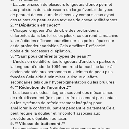
- La combinaison de plusieurs longueurs d'onde permet
aux praticiens de s'adresser à un large éventail de types
de peau et de couleurs de cheveux.y compris ceux ayant
des teintes de peau et des textures de cheveux différentes.
2. ** Dépilation efficace:**
- Chaque longueur d'onde cible des profondeurs
différentes dans les follicules pileux, ce qui rend la machine
laser à diodes efficace pour éliminer les poils d'épaisseur
et de profondeur variables.Cela améliore l' efficacité
globale du processus d' épilation..
3. **Sauf pour différents types de peau:**
- L'inclusion de différentes longueurs d'onde, en particulier
la longueur d'onde de 1064 nm, rend la machine laser à
diodes adaptée aux personnes aux teintes de peau plus
foncées.Cela aide à minimiser le risque d' effets
secondaires tels que l' hyperpigmentation ou les brûlures..
4. ** Réduction de l'inconfort:**
- Les lasers à diodes intègrent souvent des mécanismes
de refroidissement (tels que le refroidissement par contact
ou les systèmes de refroidissement intégrés) pour
améliorer le confort du patient pendant le traitement.Cela
peut réduire la douleur et l'inconfort associés aux
procédures d'épilation au laser..
5. ** Vitesse de traitement:**
- Les machines laser à diodes sont connues pour leurs