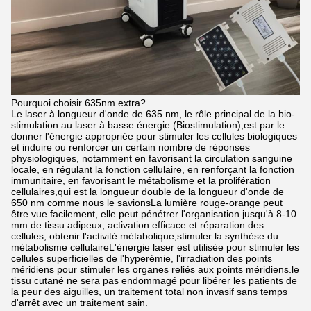
Pourquoi choisir 635nm extra?
Le laser à longueur d'onde de 635 nm, le rôle principal de la bio-
stimulation au laser à basse énergie (Biostimulation),est par le
donner l'énergie appropriée pour stimuler les cellules biologiques
et induire ou renforcer un certain nombre de réponses
physiologiques, notamment en favorisant la circulation sanguine
locale, en régulant la fonction cellulaire, en renforçant la fonction
immunitaire, en favorisant le métabolisme et la prolifération
cellulaires,qui est la longueur double de la longueur d'onde de
650 nm comme nous le savionsLa lumière rouge-orange peut
être vue facilement, elle peut pénétrer l'organisation jusqu'à 8-10
mm de tissu adipeux, activation efficace et réparation des
cellules, obtenir l'activité métabolique,stimuler la synthèse du
métabolisme cellulaireL'énergie laser est utilisée pour stimuler les
cellules superficielles de l'hyperémie, l'irradiation des points
méridiens pour stimuler les organes reliés aux points méridiens.le
tissu cutané ne sera pas endommagé pour libérer les patients de
la peur des aiguilles, un traitement total non invasif sans temps
d'arrêt avec un traitement sain.