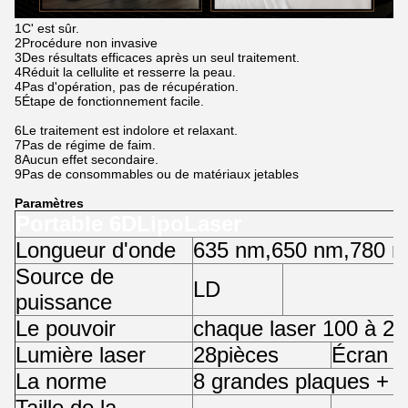
1C' est sûr.
2Procédure non invasive
3Des résultats efficaces après un seul traitement.
4Réduit la cellulite et resserre la peau.
4Pas d'opération, pas de récupération.
5Étape de fonctionnement facile.
6Le traitement est indolore et relaxant.
7Pas de régime de faim.
8Aucun effet secondaire.
9Pas de consommables ou de matériaux jetables
Paramètres
Portable 6D
Lipo
Laser
Longueur d'onde
635 nm
,
650 nm
,
780 
Source de
LD
puissance
Le pouvoir
chaque laser 100 à 
Lumière laser
28
pièces
Écran
La norme
8 grandes plaques + 2
Taille de la