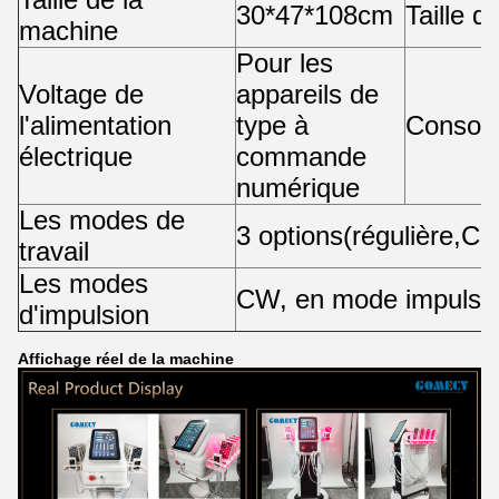
30*47*108cm
Taille du
machine
Pour les
Voltage de
appareils de
l'alimentation
type à
Consom
électrique
commande
numérique
Les modes de
3 options
(
régulière
,
Car
travail
Les modes
CW
, en mode impulsi
d'impulsion
Affichage réel de la machine