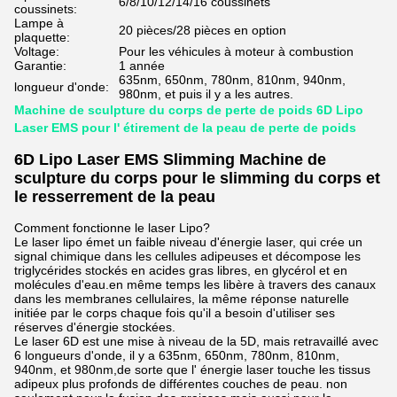
6/8/10/12/14/16 coussinets
coussinets:
Lampe à
20 pièces/28 pièces en option
plaquette:
Voltage:
Pour les véhicules à moteur à combustion
Garantie:
1 année
635nm, 650nm, 780nm, 810nm, 940nm,
longueur d'onde:
980nm, et puis il y a les autres.
Machine de sculpture du corps de perte de poids 6D Lipo
Laser EMS pour l' étirement de la peau de perte de poids
6D Lipo Laser EMS Slimming Machine de
sculpture du corps pour le slimming du corps et
le resserrement de la peau
Comment fonctionne le laser Lipo?
Le laser lipo émet un faible niveau d'énergie laser, qui crée un
signal chimique dans les cellules adipeuses et décompose les
triglycérides stockés en acides gras libres, en glycérol et en
molécules d'eau.en même temps les libère à travers des canaux
dans les membranes cellulaires, la même réponse naturelle
initiée par le corps chaque fois qu'il a besoin d'utiliser ses
réserves d'énergie stockées.
Le laser 6D est une mise à niveau de la 5D, mais retravaillé avec
6 longueurs d'onde, il y a 635nm, 650nm, 780nm, 810nm,
940nm, et 980nm,de sorte que l' énergie laser touche les tissus
adipeux plus profonds de différentes couches de peau. non