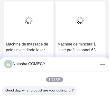
Machine de massage de
Machine de minceur à
poids avec diode laser
laser professionnel 6D
avec 8 pagaies
Lipo 532nm 635nm 1-
200mW Sortie d'énergie
Natasha GOMECY
Parlez Maintenant.
Parlez Maintenant.
8:03 AM
Good day, what product are you looking for?
Changsha GOMECY Electronics Limited