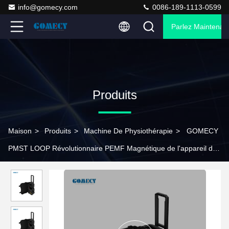
info@gomecy.com
0086-189-1113-0599
Parlez Maintenant
Produits
Maison
>
Produits
>
Machine De Physiothérapie
>
GOMECY
PMST LOOP Révolutionnaire PEMF Magnétique de l'appareil de
thérapie Machine de thérapie physique machine laser