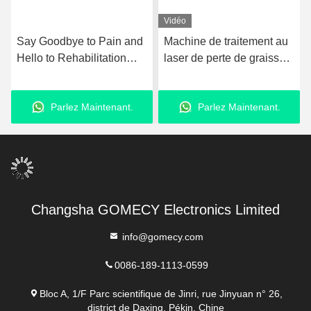
Vidéo
Say Goodbye to Pain and
Machine de traitement au
Hello to Rehabilitation
laser de perte de graisse
with Ultrashockwave
980nm équipement de
Ultrasound Pain Relief
liposuccion au laser
Parlez Maintenant.
Parlez Maintenant.
Technology Therapy
amélioré
Device
Changsha GOMECY Electronics Limited
info@gomecy.com
0086-189-1113-0599
Bloc A, 1/F Parc scientifique de Jinri, rue Jinyuan n° 26,
district de Daxing, Pékin, Chine