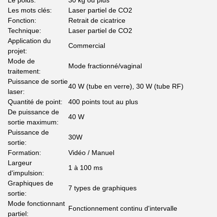
Le poids:
30 kg ou plus
Les mots clés:
Laser partiel de CO2
Fonction:
Retrait de cicatrice
Technique:
Laser partiel de CO2
Application du
Commercial
projet:
Mode de
Mode fractionné/vaginal
traitement:
Puissance de sortie
40 W (tube en verre), 30 W (tube RF)
laser:
Quantité de point:
400 points tout au plus
De puissance de
40 W
sortie maximum:
Puissance de
30W
sortie:
Formation:
Vidéo / Manuel
Largeur
1 à 100 ms
d'impulsion:
Graphiques de
7 types de graphiques
sortie:
Mode fonctionnant
Fonctionnement continu d'intervalle
partiel: