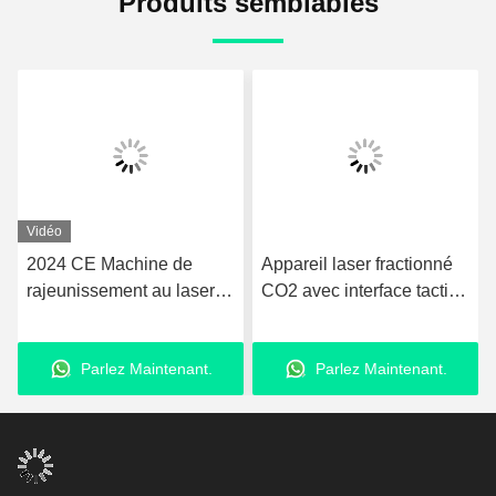
Produits semblables
Vidéo
2024 CE Machine de
Appareil laser fractionné
rajeunissement au laser
CO2 avec interface tactile
CO2 Soins de la peau
pour thérapie cutanée
Chirurgie étroite
avancée, élimination des
Parlez Maintenant.
Parlez Maintenant.
Enlèvement de marques
rides et lifting
Traitement des cicatrices
Gomecy Femilift
professionnel