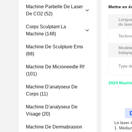
Machine Partielle De Laser
Mettre en 
De CO2
(52)
Longue
du lase
Corps Sculptant La
Machine
(148)
Techno
Machine De Sculpture Ems
Modèle
balaya
(68)
Type de
Machine De Microneedle Rf
(101)
2024 Machin
Machine D'analyseur De
Corps
(11)
Machine D'analyseur De
Visage
(20)
Le laser 
Machine De Dermabrasion
1. Médium