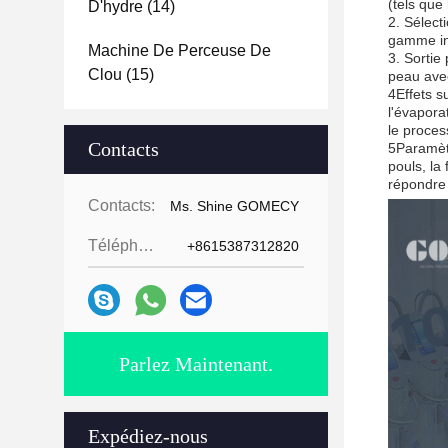
(tels que
D'hydre
(14)
2. Sélect
gamme inf
Machine De Perceuse De
3. Sortie
Clou
(15)
peau avec
4Effets s
l'évapora
le proces
Contacts
5Paramètr
pouls, la
répondre 
Contacts:
Ms. Shine GOMECY
Téléphone:
+8615387312820
Parlez Maintenant.
Expédiez-nous