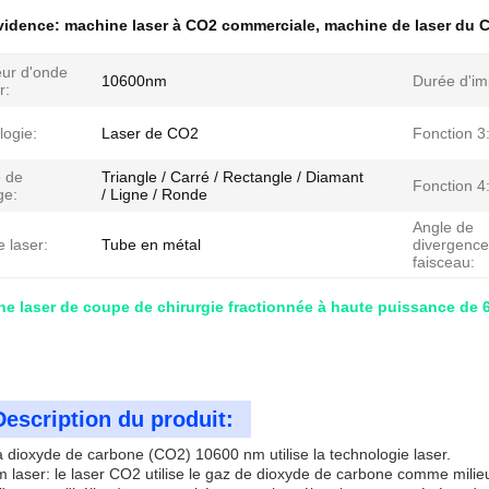
évidence:
machine laser à CO2 commerciale
,
machine de laser du 
ur d'onde
10600nm
Durée d'im
r:
logie:
Laser de CO2
Fonction 3
 de
Triangle / Carré / Rectangle / Diamant
Fonction 4
ge:
/ Ligne / Ronde
Angle de
 laser:
Tube en métal
divergence
faisceau:
e laser de coupe de chirurgie fractionnée à haute puissance de 6
Description du produit:
à dioxyde de carbone (CO2) 10600 nm utilise la technologie laser.
 laser: le laser CO2 utilise le gaz de dioxyde de carbone comme milie