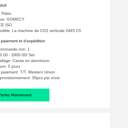
et la clinique
duit
: Pékin
que: GOMECY
 CE ISO
dèle: La machine de CO2 verticale GMS C5
 paiement et d'expédition
commande min: 1
0.00 - 5900.00/ Set
allage: Casse en aluminium
ison: 5 jours
 paiement: T/T, Western Union
provisionnement: 30pcs par mois
Parlez Maintenant.