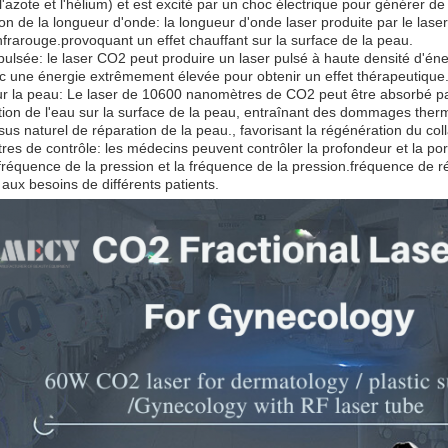
 l'azote et l'hélium) et est excité par un choc électrique pour générer de 
ion de la longueur d'onde: la longueur d'onde laser produite par le las
rarouge.provoquant un effet chauffant sur la surface de la peau.
 pulsée: le laser CO2 peut produire un laser pulsé à haute densité d'éner
 une énergie extrêmement élevée pour obtenir un effet thérapeutique
ur la peau: Le laser de 10600 nanomètres de CO2 peut être absorbé p
tion de l'eau sur la surface de la peau, entraînant des dommages ther
sus naturel de réparation de la peau., favorisant la régénération du col
es de contrôle: les médecins peuvent contrôler la profondeur et la port
 fréquence de la pression et la fréquence de la pression.fréquence de 
aux besoins de différents patients.